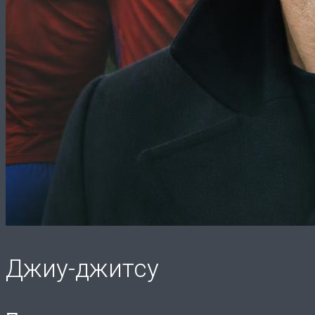
Джиу-джитсу