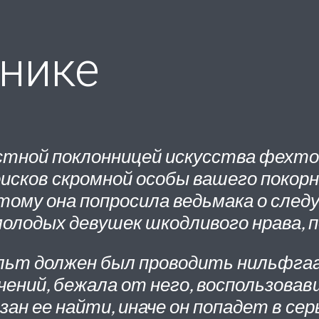
внике
стной поклонницей искусства фехто
оисков скромной особы вашего покорн
тому она попросила ведьмака о след
олодых девушек шкодливого нрава, п
альт должен был проводить нильфга
влечений, бежала от него, воспольз
зан ее найти, иначе он попадет в сер