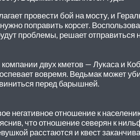
лагает провести бой на мосту, и Гера
 нужно поправить корсет. Воспользова
 будут проблемы, решает отправиться н
в компании двух кметов — Лукаса и Ко
доспевает вовремя. Ведьмак может уби
звиниться перед барышней.
ое негативное отношение к населению
ояснив, что отношение северян к нил
евушкой расстаются и квест заканчива