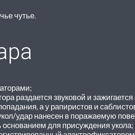
чье чутье.
ара
аторами;
ра раздается звуковой и зажигается 
попадания, а у рапиристов и саблист
 укол/удар нанесен в поражаемую пове
ь основанием для присуждения укола;
егистрированный электрофиксатором у