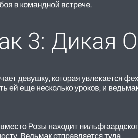
боя в командной встрече.
к 3: Дикая О
ечает девушку, которая увлекается фе
ть ей еще несколько уроков, и ведьм
т вместо Розы находит нильфгаардског
осту. Ведьмак отправляется туда.