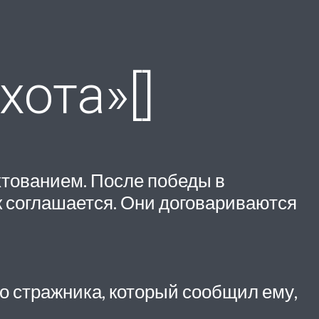
хота»[]
хтованием. После победы в
ак соглашается. Они договариваются
о стражника, который сообщил ему,