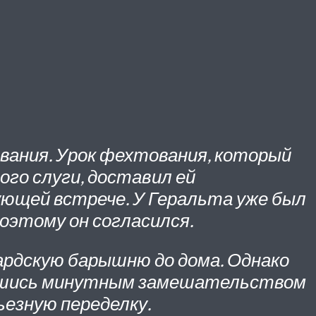
вания. Урок фехтования, который
ого слуги, доставил ей
ующей встрече. У Геральта уже был
оэтому он согласился.
ардскую барышню до дома. Однако
овавшись минутным замешательством
ьезную переделку.