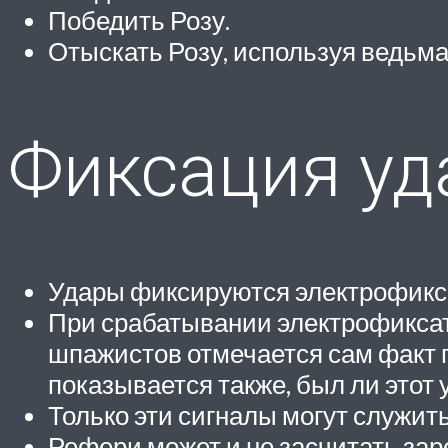
Победить Розу.
Отыскать Розу, используя ведьма
Фиксация уд
Удары фиксируются электрофикс
При срабатывании электрофиксато
шпажистов отмечается сам факт 
показывается также, был ли этот
Только эти сигналы могут служит
Рефери может и не засчитать зар