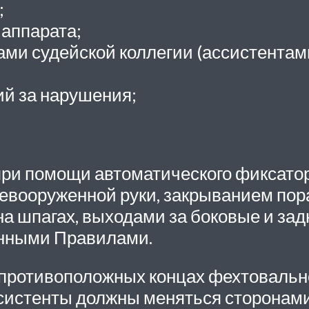
;
 аппарата;
ми судейской коллегии (ассистентами
й за нарушения;
ри помощи автоматического фиксатора
невооруженной руки, закрыванием пор
а шпагах, выходами за боковые и зад
енными Правилами.
противоположных концах фехтовально
систенты должны меняться сторонами 