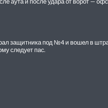
ле аута и после удара от ворот — оф
ал защитника под №4 и вошел в штр
му следует пас.