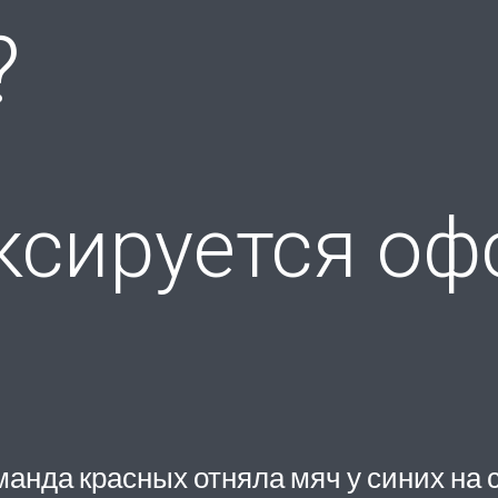
?
ксируется оф
манда красных отняла мяч у синих на 