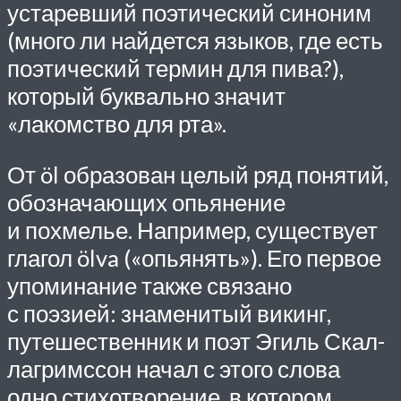
устаревший поэтический синоним
(много ли найдется языков, где есть
поэтический термин для пива?),
который буквально значит
«лакомство для рта».
От öl образован целый ряд понятий,
обозначающих опьянение
и похмелье. Например, существует
глагол ölva («опьянять»). Его первое
упоминание также связано
с поэзией: знаменитый викинг,
путешественник и поэт Эгиль Скал­
лагримссон начал с этого слова
одно стихотворение, в котором