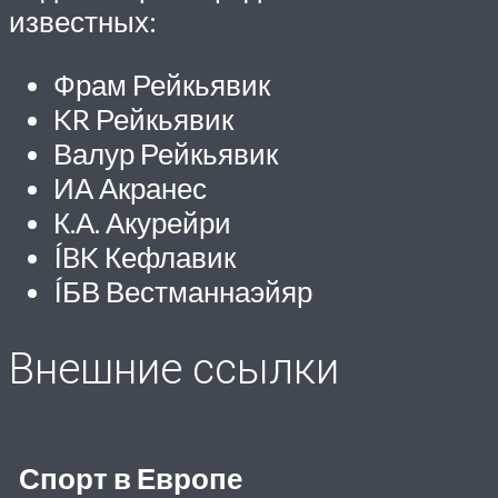
известных:
Фрам Рейкьявик
KR Рейкьявик
Валур Рейкьявик
ИА Акранес
К.А. Акурейри
ÍBK Кефлавик
ÍБВ Вестманнаэйяр
Внешние ссылки
Спорт в Европе