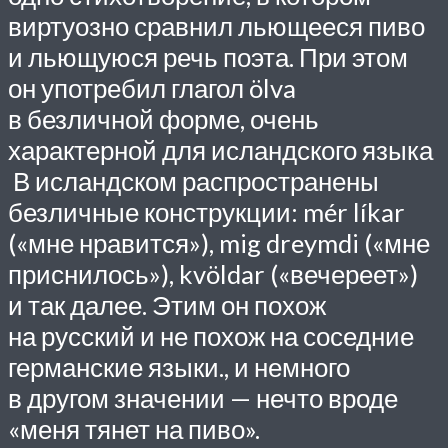
виртуозно сравнил льющееся пиво
и льющуюся речь поэта. При этом
он употребил глагол ölva
в безличной форме, очень
характерной для исландского языка
В исландском распространены
безличные конструкции: mér líkar
(«мне нравится»), mig dreymdi («мне
приснилось»), kvöldar («вече­реет»)
и так далее. Этим он похож
на русский и не похож на соседние
германские языки., и немно­го
в другом значении — нечто вроде
«меня тянет на пиво».