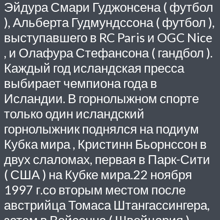
Эйдура Смари Гуджонсена ( футбол
), Альберта Гудмундссона ( футбол ),
выступавшего в RC Paris и OGC Nice
, и Олафура Стефансона ( гандбол ).
Каждый год исландская пресса
выбирает чемпиона года в
Исландии. В горнолыжном спорте
только один исландский
горнолыжник поднялся на подиум
Кубка мира , Кристинн Бьорнссон в
двух слаломах, первая в Парк-Сити
( США ) на
Кубке мира.
22 ноября
1997 г.со вторым местом после
австрийца Томаса Штангассингера,
затем в Вейсонна ( Швейцария )