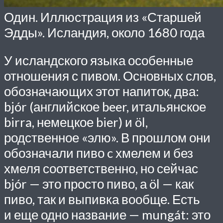
Один. Иллюстрация из «Старшей
Эдды». Исландия, около 1680 года
У исландского языка особенные
отношения с пивом. Основных слов,
обозначающих этот напиток, два:
bjór (английское beer, итальянское
birra, немецкое bier) и öl,
родственное «элю». В прошлом они
обозначали пиво c хмелем и без
хмеля соответственно, но сейчас
bjór — это просто пиво, а öl — как
пиво, так и выпивка вообще. Есть
и еще одно название — mungát: это