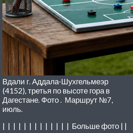
Вдали г. Аддала-Шухгельмеэр
(4152), третья по высоте гора в
Дагестане. Фото . Маршрут №7,
июль.
| | | | | | | | | | | | | Больше фото | |