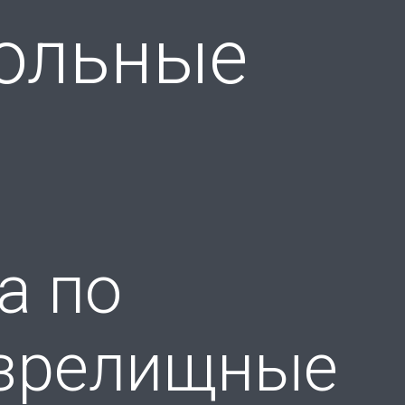
больные
а по
 зрелищные