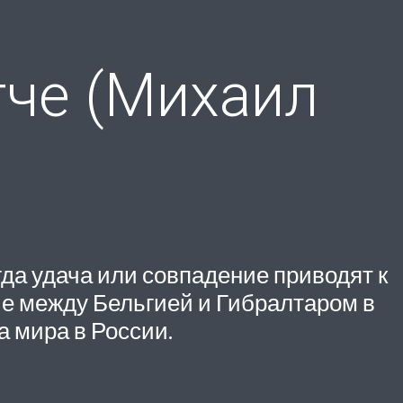
тче (Михаил
гда удача или совпадение приводят к
тче между Бельгией и Гибралтаром в
а мира в России.