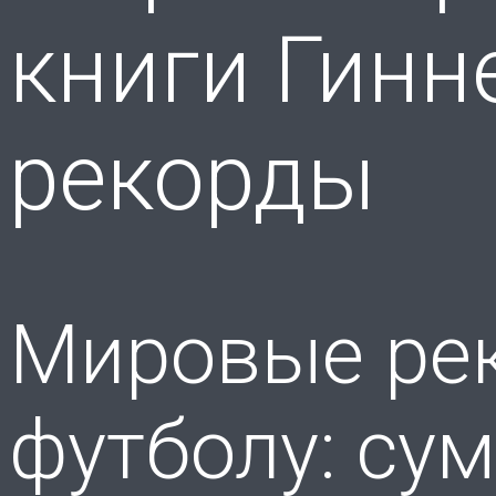
книги Гинн
рекорды
Мировые рек
футболу: су