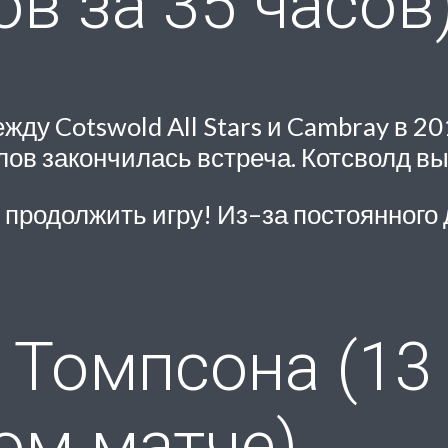
ов за 35 часов
ду Cotswold All Stars и Cambray в 20
олов закончилась встреча. Котсволд в
 продолжить игру! Из–за постоянного
 Томпсона (13 
ом матче)