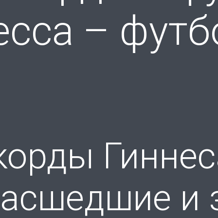
есса – фут
орды Гиннес
масшедшие и