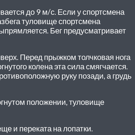
вается до 9 м/с. Если у спортсмена
разбега туловище спортсмена
выпрямляется. Бег предусматривает
 вверх. Перед прыжком толчковая нога
гнутого колена эта сила смягчается.
противоположную руку позади, а грудь
 согнутом положении, туловище
ще и переката на лопатки.