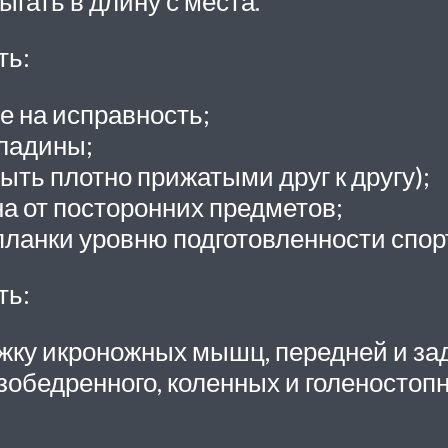
гать в длину с места.
ть:
е на исправность;
ладины;
ть плотно прижатыми друг к другу);
а от посторонних предметов;
ланки уровню подготовленности спортс
ть:
жку икроножных мышц, передней и зад
обедренного, коленных и голеностопн