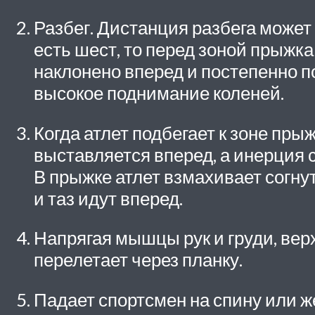
Разбег. Дистанция разбега может 
есть шест, то перед зоной прыжка
наклонено вперед и постепенно 
высокое поднимание коленей.
Когда атлет подбегает к зоне пры
выставляется вперед, а инерция с
В прыжке атлет взмахивает согнут
и таз идут вперед.
Напрягая мышцы рук и груди, верх
перелетает через планку.
Падает спортсмен на спину или же