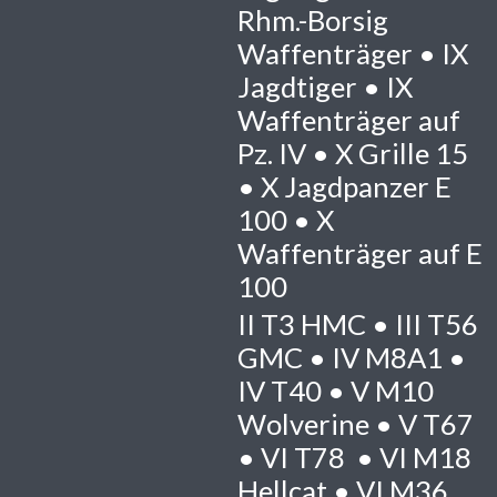
Rhm.-Borsig
Waffenträger •
IX
Jagdtiger •
IX
Waffenträger auf
Pz. IV •
X
Grille 15
•
X
Jagdpanzer E
100 •
X
Waffenträger auf E
100
II
T3 HMC •
III
T56
GMC •
IV
M8A1 •
IV
T40 •
V
M10
Wolverine •
V
T67
•
VI
T78 •
VI
M18
Hellcat •
VI
M36