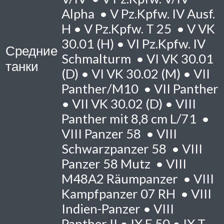
Alpha •
V
Pz.Kpfw. IV Ausf.
H •
V
Pz.Kpfw. T 25 •
V
VK
30.01 (H) •
VI
Pz.Kpfw. IV
Средние
Schmalturm •
VI
VK 30.01
танки
(D) •
VI
VK 30.02 (M) •
VII
Panther/M10 •
VII
Panther
•
VII
VK 30.02 (D) •
VIII
Panther mit 8,8 cm L/71 •
VIII
Panzer 58 •
VIII
Schwarzpanzer 58 •
VIII
Panzer 58 Mutz •
VIII
M48A2 Räumpanzer •
VIII
Kampfpanzer 07 RH •
VIII
Indien-Panzer •
VIII
Panther II •
IX
E 50 •
IX
T