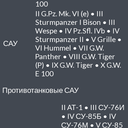
100
II
G.Pz. Mk. VI (e) •
III
Sturmpanzer I Bison •
III
Wespe •
IV
Pz.Sfl. IVb •
IV
Sturmpanzer II •
V
Grille •
САУ
VI
Hummel •
VII
G.W.
Panther •
VIII
G.W. Tiger
(P) •
IX
G.W. Tiger •
X
G.W.
E 100
Противотанковые САУ
II
АТ-1 •
III
СУ-76И
•
IV
СУ-85Б •
IV
СУ-76М •
V
СУ-85