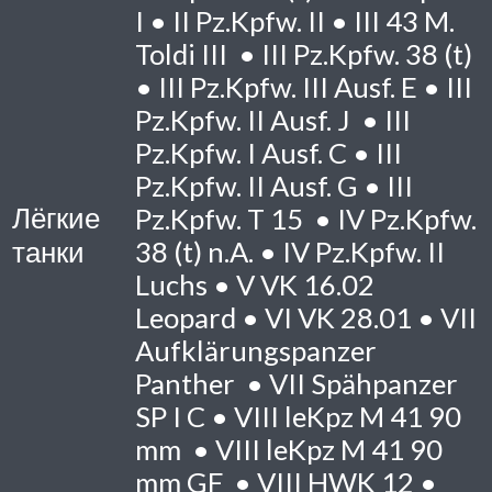
I •
II
Pz.Kpfw. II •
III
43 M.
Toldi III •
III
Pz.Kpfw. 38 (t)
•
III
Pz.Kpfw. III Ausf. E •
III
Pz.Kpfw. II Ausf. J •
III
Pz.Kpfw. I Ausf. C •
III
Pz.Kpfw. II Ausf. G •
III
Лёгкие
Pz.Kpfw. T 15 •
IV
Pz.Kpfw.
танки
38 (t) n.A. •
IV
Pz.Kpfw. II
Luchs •
V
VK 16.02
Leopard •
VI
VK 28.01 •
VII
Aufklärungspanzer
Panther •
VII
Spähpanzer
SP I C •
VIII
leKpz M 41 90
mm •
VIII
leKpz M 41 90
mm GF •
VIII
HWK 12 •