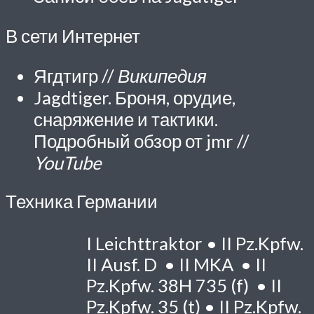
В сети Интернет
Ягдтигр //
Википедия
Jagdtiger. Броня, орудие,
снаряжение и тактики.
Подробный обзор от jmr //
YouTube
Техника Германии
I
Leichttraktor •
II
Pz.Kpfw.
II Ausf. D •
II
MKA •
II
Pz.Kpfw. 38H 735 (f) •
II
Pz.Kpfw. 35 (t) •
II
Pz.Kpfw.