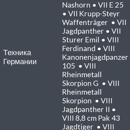
Nashorn •
VII
E 25
•
VII
Krupp-Steyr
Waffenträger •
VII
Jagdpanther •
VII
Sturer Emil •
VIII
Ferdinand •
VIII
Техника
Kanonenjagdpanzer
Германии
105 •
VIII
Rheinmetall
Skorpion G •
VIII
Rheinmetall
Skorpion •
VIII
Jagdpanther II •
VIII
8,8 cm Pak 43
Jagdtiger •
VIII