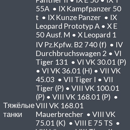
55A •
IX
Kampfpanzer 50
t •
IX
Kunze Panzer •
IX
Leopard Prototyp A •
X
E
50 Ausf. M •
X
Leopard 1
IV
Pz.Kpfw. B2 740 (f) •
IV
Durchbruchswagen 2 •
VI
Tiger 131 •
VI
VK 30.01 (P)
•
VI
VK 36.01 (H) •
VII
VK
45.03 •
VII
Tiger I •
VII
Tiger (P) •
VIII
VK 100.01
(P) •
VIII
VK 168.01 (P) •
Тяжёлые
VIII
VK 168.01
танки
Mauerbrecher •
VIII
VK
75.01 (K) •
VIII
E 75 TS •