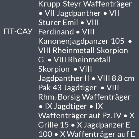
Krupp-Steyr Waffenträger
•
VII
Jagdpanther •
VII
Sturer Emil •
VIII
ПТ-САУ
Ferdinand •
VIII
Kanonenjagdpanzer 105 •
VIII
Rheinmetall Skorpion
G •
VIII
Rheinmetall
Skorpion •
VIII
Jagdpanther II •
VIII
8,8 cm
Pak 43 Jagdtiger •
VIII
Rhm.-Borsig Waffenträger
•
IX
Jagdtiger •
IX
Waffenträger auf Pz. IV •
X
Grille 15 •
X
Jagdpanzer E
100 •
X
Waffenträger auf E