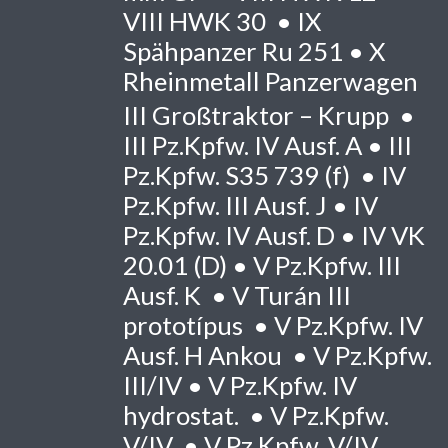
VIII
HWK 30 •
IX
Spähpanzer Ru 251 •
X
Rheinmetall Panzerwagen
III
Großtraktor – Krupp •
III
Pz.Kpfw. IV Ausf. A •
III
Pz.Kpfw. S35 739 (f) •
IV
Pz.Kpfw. III Ausf. J •
IV
Pz.Kpfw. IV Ausf. D •
IV
VK
20.01 (D) •
V
Pz.Kpfw. III
Ausf. K •
V
Turán III
prototípus •
V
Pz.Kpfw. IV
Ausf. H Ankou •
V
Pz.Kpfw.
III/IV •
V
Pz.Kpfw. IV
hydrostat. •
V
Pz.Kpfw.
V/IV •
V
Pz.Kpfw. V/IV