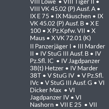
VIII
Löwe •
VIII
Tiger II •
VIII
VK 45.02 (P) Ausf. A •
IX
E 75 •
IX
Mäuschen •
IX
VK 45.02 (P) Ausf. B •
X
E
100 •
X
Pz.Kpfw. VII •
X
Maus •
X
VK 72.01 (K)
II
Panzerjäger I •
III
Marder
II •
IV
StuG III Ausf. B •
IV
Pz.Sfl. IC •
IV
Jagdpanzer
38(t) Hetzer •
IV
Marder
38T •
V
StuG IV •
V
Pz.Sfl.
IVc •
V
StuG III Ausf. G •
VI
Dicker Max •
VI
Jagdpanzer IV •
VI
Nashorn •
VII
E 25 •
VII