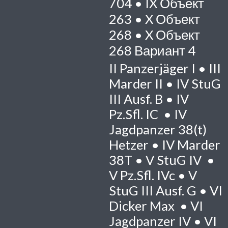
704 •
IX
Объект
263 •
X
Объект
268 •
X
Объект
268 Вариант 4
II
Panzerjäger I •
III
Marder II •
IV
StuG
III Ausf. B •
IV
Pz.Sfl. IC •
IV
Jagdpanzer 38(t)
Hetzer •
IV
Marder
38T •
V
StuG IV •
V
Pz.Sfl. IVc •
V
StuG III Ausf. G •
VI
Dicker Max •
VI
Jagdpanzer IV •
VI