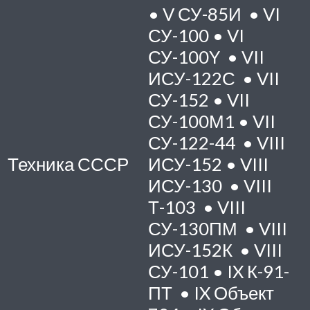
•
V
СУ-85И •
VI
СУ-100 •
VI
СУ-100Y •
VII
ИСУ-122С •
VII
СУ-152 •
VII
СУ-100М1 •
VII
СУ-122-44 •
VIII
Техника СССР
ИСУ-152 •
VIII
ИСУ-130 •
VIII
Т-103 •
VIII
СУ-130ПМ •
VIII
ИСУ-152К •
VIII
СУ-101 •
IX
К-91-
ПТ •
IX
Объект