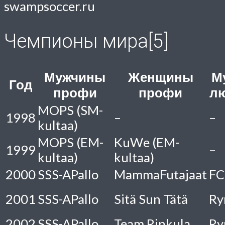
swampsoccer.ru
Чемпионы мира[5]
Мужчины
Женщины
М
Год
профи
профи
л
MOPS (SM-
1998
–
–
kultaa)
MOPS (EM-
KuWe (EM-
1999
–
kultaa)
kultaa)
2000
SSS-APallo
MammaFutajaat
FC
2001
SSS-APallo
Sitä Sun Tätä
Ry
2002
SSS-APallo
Team Rinkula
Ry