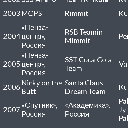
2003
MOPS
Rimmit
Ku
«Пенза-
RSB Teamin
2004
центр»,
Pe
Mimmit
Россия
«Пенза-
SST Coca-Cola
2005
центр»,
Va
Team
Россия
Nicky on the
Santa Claus
2006
Ku
Butt
Dream Team
Pa
«Спутник»,
«Академика»,
2007
Jy
Россия
Россия
Pa