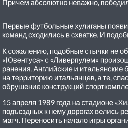
Причем абсолютно неважно, победил
Первые футбольные хулиганы появили
команд сходились в схватке. И подоб
К сожалению, подобные стычки не обх
«Ювентуса» с «Ливерпулем» произошл
ранения. Английские и итальянские 
на территорию итальянцев, а те, спа
обрушение конструкций спорткомпле
15 апреля 1989 года на стадионе «Х
подъездных к нему дорогах велись р
матч. Переносить начало игры органи