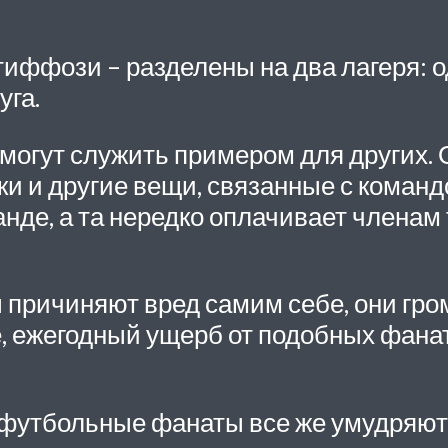
ффози – разделены на два лагеря: од
уга.
огут служить примером для других. 
 и другие вещи, связанные с команд
де, а та нередко оплачивает членам 
причиняют вред самим себе, они гром
ке, ежегодный ущерб от подобных фана
 футбольные фанаты все же умудряют