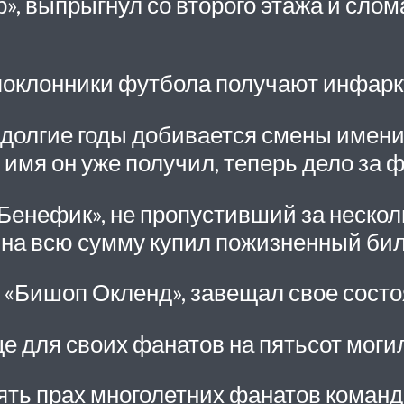
, выпрыгнул со второго этажа и сломал
 поклонники футбола получают инфаркт
 долгие годы добивается смены имени
имя он уже получил, теперь дело за 
енефик», не пропустивший за нескол
 на всю сумму купил пожизненный биле
т «Бишоп Окленд», завещал свое сост
 для своих фанатов на пятьсот могил
ять прах многолетних фанатов команд