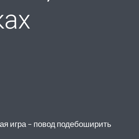
ках
дая игра – повод подебоширить