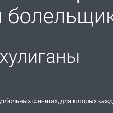
и болельщи
хулиганы
футбольных фанатах, для которых каж