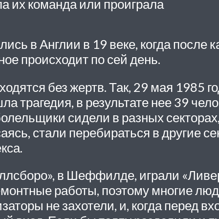
а их команда или проиграла
сь в Англии в 19 веке, когда после 
ное происходит по сей день.
одятся без жертв. Так, 29 мая 1985 г
а трагедия, в результате нее 39 чело
болельщики сидели в разных секторах,
саясь, стали перебираться в другие се
кса.
иллсборо», в Шеффилде, играли «Ливе
емонтные работы, поэтому многие люд
заторы не захотели, и, когда перед в