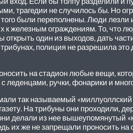
 вход. Если бы толпу разделили и пус
ми, трагедии не случилось бы. Но ог
 того были переполнены. Люди лезли и 
 к железным ограждениям. То, что лю
бы открыть один из выходов, дать ча
рибунах, полиция не разрешила это де
носить на стадион любые вещи, кото
 с леденцами, ручки, фонарики и много
мали так называемый «миллуоллский 
азету. На трибуны они проходили, держ
 они делали из нее вышеупомянутый «
дь их же не запрещали проносить на 