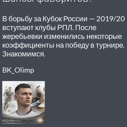
В борьбу за Кубок России — 2019/20
вступают клубы РПЛ. После
жеребьевки изменились некоторые
коэффициенты на победу в турнире.
Знакомимся.
BK_Olimp