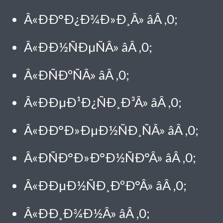
Â«ÐÐ°Ð¿Ð¾Ð»Ð¸Â» âÂ
,0
;
Â«ÐÐ½ÑÐµÑÂ» âÂ
,0
;
Â«ÐÑÐºÑÂ» âÂ
,0
;
Â«ÐÐµÐ¹Ð¿ÑÐ¸Ð³Â» âÂ
,0
;
Â«ÐÐ°Ð»ÐµÐ½ÑÐ¸ÑÂ» âÂ
,0
;
Â«ÐÑÐ°Ð»Ð°Ð½ÑÐ°Â» âÂ
,0
;
Â«ÐÐµÐ½ÑÐ¸ÐºÐ°Â» âÂ
,0
;
Â«ÐÐ¸Ð¾Ð½Â» âÂ
,0
;