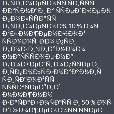
Ð¿ÑÐ¸Ð¼ÐµÑÐ½ÑÑ ÑÐ¸ÑÑÑ.
ÐÐ³ÑÐ¾ÐºÐ¸ Ð² ÑÑÐµÐ´Ð½ÐµÐ¼
Ð¿Ð¾Ð»ÑÑÐ°ÑÑ
Ð¿ÑÐ¸Ð¼ÐµÑÐ½Ð¾ 10 % Ð¾Ñ
Ð²Ð»Ð¾Ð¶ÐµÐ½Ð½Ð¾Ð¹
ÑÑÐ¼Ð¼Ñ. ÐÐ¾ Ð¿ÑÐ¸
Ð¿Ð¾Ð·Ð¸ÑÐ¸Ð²Ð½Ð¾Ð¼
Ð½Ð°ÑÑÑÐ¾Ðµ Ð½Ð°
Ð¿Ð¾Ð±ÐµÐ´Ñ, Ð¾Ð¿ÑÑÐµ Ð¸
Ð¸ÑÐ¿Ð¾Ð»ÑÐ·Ð¾Ð²Ð°Ð½Ð¸Ñ
ÑÐ¸ÑÐºÐ¾Ð²ÑÑ
ÑÑÑÐ°ÑÐµÐ³Ð¸Ð¹
Ð¼Ð¾Ð¶Ð½Ð¾
Ð·Ð°ÑÐ°Ð±Ð¾ÑÐ°ÑÑ Ð¸ 50 % Ð¾Ñ
Ð²Ð»Ð¾Ð¶ÐµÐ½Ð½ÑÑ ÑÑÐµÐ