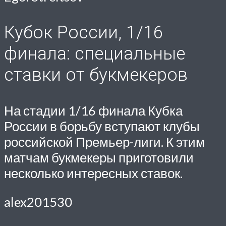
Кубок России, 1/16
финала: специальные
ставки от букмекеров
На стадии 1/16 финала Кубка
России в борьбу вступают клубы
российской Премьер-лиги. К этим
матчам букмекеры приготовили
несколько интересных ставок.
alex201530