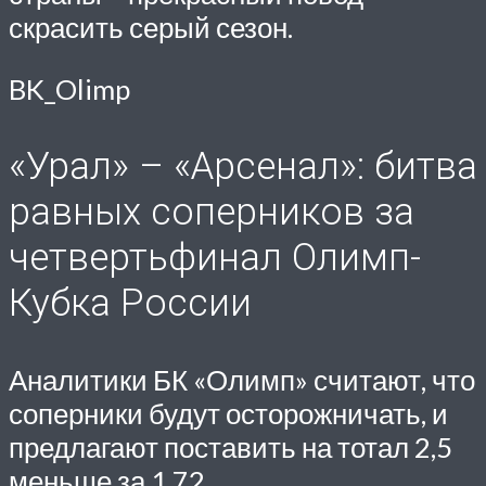
скрасить серый сезон.
BK_Olimp
«Урал» – «Арсенал»: битва
равных соперников за
четвертьфинал Олимп-
Кубка России
Аналитики БК «Олимп» считают, что
соперники будут осторожничать, и
предлагают поставить на тотал 2,5
меньше за 1.72.