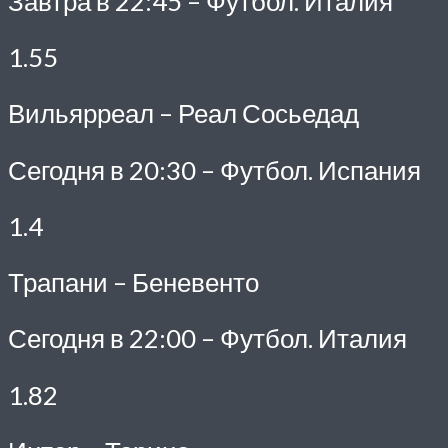
Завтра в 22:45 – Футбол. Италия
1.55
Вильярреал – Реал Сосьедад
Сегодня в 20:30 – Футбол. Испания
1.4
Трапани – Беневенто
Сегодня в 22:00 – Футбол. Италия
1.82