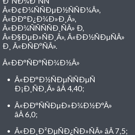
Ð²ÑÐ¾Ð´ÑÑ
Â«Ð¢Ð¾ÑÑÐµÐ½ÑÑÐ¼Â»,
Â«ÐÐ°Ð¿Ð¾Ð»Ð¸Â»,
Â«ÐÐ¾ÑÑÑÑÐ¸ÑÂ» Ð,
Â«Ð§ÐµÐ»ÑÐ¸Â», Â«ÐÐ½ÑÐµÑÂ»
Ð¸ Â«ÐÑÐºÑÂ».
Â«ÐÐ°ÑÐ°ÑÐ¾Ð½Â»
Â«ÐÐ°Ð½ÑÐµÑÑÐµÑ
Ð¡Ð¸ÑÐ¸Â» âÂ
4,40
;
Â«ÐÐ°ÑÑÐµÐ»Ð¾Ð½Ð°Â»
âÂ
6,0
;
Â«ÐÐ¸Ð²ÐµÑÐ¿ÑÐ»ÑÂ» âÂ
7,5
;