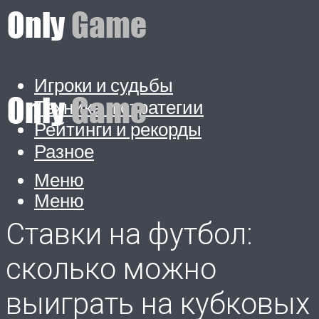
Игроки и судьбы
Техника и стратегии
Рейтинги и рекорды
Разное
Меню
Меню
Ставки на футбол:
сколько можно
выиграть на кубковых