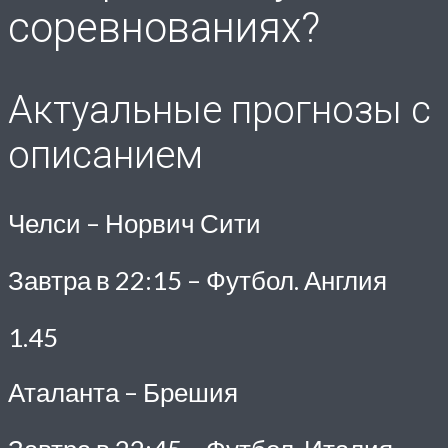
соревнованиях?
Актуальные прогнозы с
описанием
Челси – Норвич Сити
Завтра в 22:15 – Футбол. Англия
1.45
Аталанта – Брешия