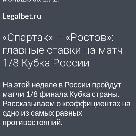
Legalbet.ru
«Спартак» – «Ростов»:
главные ставки на матч
1/8 Кубка России
На этой неделе в России пройдут
матчи 1/8 финала Кубка страны.
Рассказываем о коэффициентах на
одно из самых равных
противостояний.