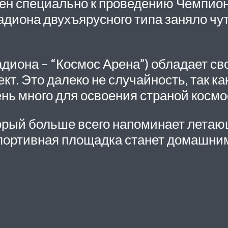
ен специально к проведению Чемпиона
адиона двухъярусного типа заняло чу
адиона – “Космос Арена”) обладает 
ект
. Это далеко не случайность, так к
ень много для освоения страной космо
орый больше всего напоминает летающ
портивная площадка станет домашни