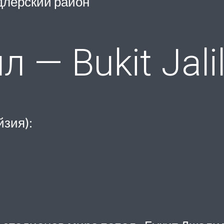
длерский район
 — Bukit Jali
йзия):