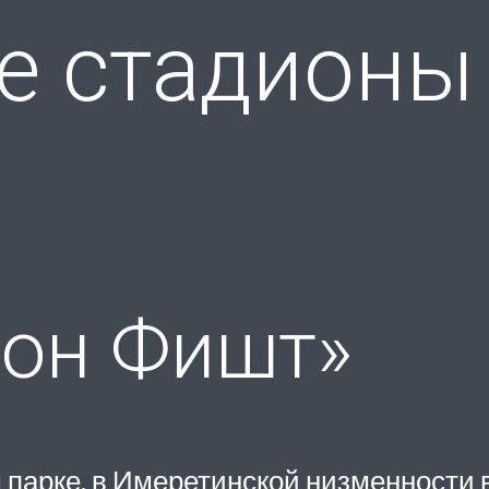
е стадионы 
ион Фишт»
парке, в Имеретинской низменности в