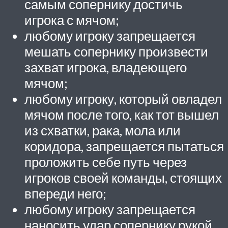
самым сопернику достичь
игрока с мячом;
любому игроку запрещается
мешать сопернику произвести
захват игрока, владеющего
мячом;
любому игроку, который овладел
мячом после того, как тот вышел
из схватки, рака, мола или
коридора, запрещается пытаться
проложить себе путь через
игроков своей команды, стоящих
впереди него;
любому игроку запрещается
наносить удар сопернику рукой,