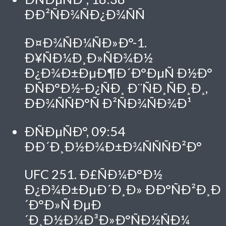
ÐÐ²ÑÐ¾ÑÐ¿Ð¾ÑÑ
Ð¤Ð¾ÑÐ¼ÑÐ»Ð°-1.
Ð¥ÑÐ¼Ð¸Ð»ÑÐ¾Ð½
Ð¿Ð¾Ð±ÐµÐ¶Ð´Ð°ÐµÑ Ð½Ð°
ÐÑÐ°Ð½-Ð¿ÑÐ¸ Ð¨ÑÐ¸ÑÐ¸Ð¸,
ÐÐ¾ÑÑÐ°Ñ Ð²ÑÐ¾ÑÐ¾Ð¹
ÐÑÐµÑÐ°, 09:54
ÐÐ´Ð¸Ð½Ð¾Ð±Ð¾ÑÑÑÐ²Ð°
UFC 251. Ð£ÑÐ¼Ð°Ð½
Ð¿Ð¾Ð±ÐµÐ´Ð¸Ð» ÐÐ°ÑÐ²Ð¸Ð
´Ð°Ð»Ñ ÐµÐ
´Ð¸Ð½Ð¾Ð³Ð»Ð°ÑÐ½ÑÐ¼