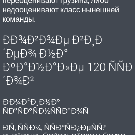
недооценивают класс нынешней
команды.
ÐÐ¾Ð²Ð¾Ðµ Ð²Ð¸Ð
´ÐµÐ¾ Ð½Ð°
ÐºÐ°Ð½Ð°Ð»Ðµ 120 ÑÑÐ
´Ð¾Ð²
ÐÐ¾Ð²Ð¸Ð½Ð°
ÑÐºÑÐ°ÑÐ½ÑÑÐºÐ¾Ñ
ÐÑ, ÑÑÐ¾, ÑÑÐ°ÑÐ¿ÐµÑÑ?