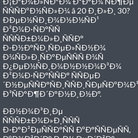
Ð¡ÐºÐ¾Ð»ÑÐºÐ¾ Ð²Ð°Ð¼ ÑÐ¶Ðµ
ÑÑÑÐºÐ½ÑÐ»Ð¾ â 20 Ð¸Ð»Ð¸ 30?
ÐÐµÐ½ÑÐ¸Ð¾Ð½Ð½ÑÐ¹
Ð²Ð¾Ð·ÑÐ°ÑÑ
ÑÑÑÐ±Ð¾Ð»Ð¸ÑÑÐ°
Ð·Ð½Ð°ÑÐ¸ÑÐµÐ»ÑÐ½Ð¾
Ð¾ÑÐ»Ð¸ÑÐ°ÐµÑÑÑ Ð¾Ñ
Ð¿ÐµÐ½ÑÐ¸Ð¾Ð½Ð½Ð¾Ð³Ð¾
Ð²Ð¾Ð·ÑÐ°ÑÑÐ° ÑÑÐµÐ
´Ð½ÐµÑÑÐ°ÑÐ¸ÑÑÐ¸ÑÐµÑÐºÐ¾Ð
Ð³ÑÐ°Ð¶Ð´Ð°Ð½Ð¸Ð½Ð°.
ÐÐ½Ð¾Ð³Ð¸Ðµ
ÑÑÑÐ±Ð¾Ð»Ð¸ÑÑÑ
Ð·Ð°Ð²ÐµÑÑÐ°ÑÑ ÐºÐ°ÑÑÐµÑÑ,