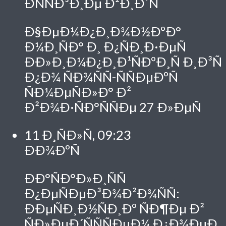
ÐÑÑÐ³Ð¸Ðµ Ð²Ð¸Ð´Ñ
Ð§ÐµÐ¼Ð¿Ð¸Ð¾Ð½ÐºÐ°
Ð¼Ð¸ÑÐ° Ð¸ Ð¿ÑÐ¸Ð·ÐµÑ
ÐÐ»Ð¸Ð¼Ð¿Ð¸Ð¹ÑÐºÐ¸Ñ Ð¸Ð³Ñ
Ð¿Ð¾ ÑÐ¾ÑÑ-ÑÑÐµÐºÑ
ÑÐ¼ÐµÑÐ»Ð° Ð²
Ð²Ð¾Ð·ÑÐ°ÑÑÐµ 27 Ð»ÐµÑ
11 Ð¸ÑÐ»Ñ, 09:23
ÐÐ¾ÐºÑ
ÐÐ°ÑÐ°Ð»Ð¸ÑÑ
Ð¿ÐµÑÐµÐ³Ð¾Ð²Ð¾ÑÑ:
ÐÐµÑÐ¸Ð½ÑÐ¸Ðº ÑÐ¶Ðµ Ð²
ÑÐ»ÐµÐ´ÑÑÑÐµÐ¼ Ð¿Ð¾ÐµÐ