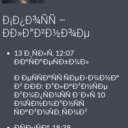
Ð¡Ð¿Ð¾ÑÑ –
ÐÐ»Ð°Ð²Ð½Ð¾Ðµ
13 Ð¸ÑÐ»Ñ, 12:07
ÐÐ°ÑÐºÐµÑÐ±Ð¾Ð»
Ð ÐµÑÑÐ°ÑÑ ÑÐµÐ·Ð¾Ð½Ð°
Ð² ÐÐÐ: Ð³Ð»Ð°Ð²Ð½ÑÐµ
Ð²Ð¾Ð¿ÑÐ¾ÑÑ Ð´Ð»Ñ 10
Ð¾ÑÐ½Ð¾Ð²Ð½ÑÑ
ÑÐ°Ð²Ð¾ÑÐ¸ÑÐ¾Ð²
ÐÑÐµÑÐ°, 18:38