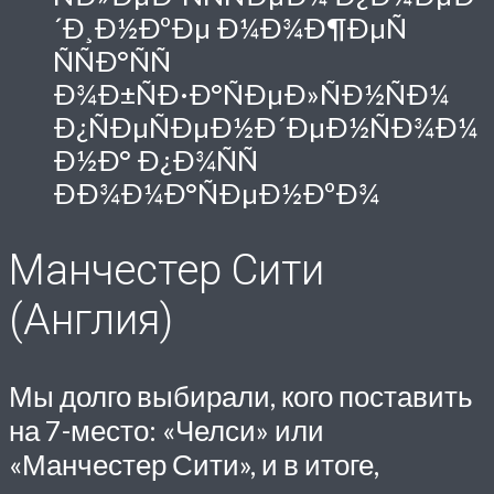
´Ð¸Ð½ÐºÐµ Ð¼Ð¾Ð¶ÐµÑ
ÑÑÐ°ÑÑ
Ð¾Ð±ÑÐ·Ð°ÑÐµÐ»ÑÐ½ÑÐ¼
Ð¿ÑÐµÑÐµÐ½Ð´ÐµÐ½ÑÐ¾Ð¼
Ð½Ð° Ð¿Ð¾ÑÑ
ÐÐ¾Ð¼Ð°ÑÐµÐ½ÐºÐ¾
Манчестер Сити
(Англия)
Мы долго выбирали, кого поставить
на 7-место: «Челси» или
«Манчестер Сити», и в итоге,