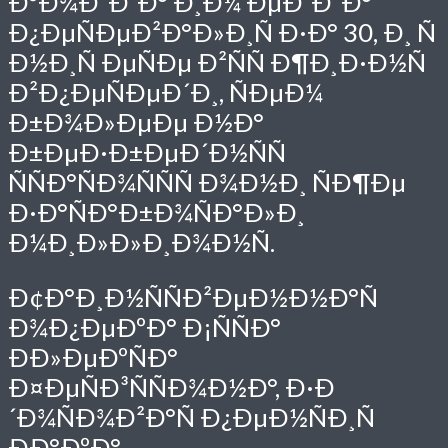
ÐºÐ¾Ð³Ð´Ð° Ð¸Ð¼ ÐµÐ´Ð²Ð°
Ð¿ÐµÑÐµÐ²Ð°Ð»Ð¸Ñ Ð·Ð° 30, Ð¸ Ñ
Ð½Ð¸Ñ ÐµÑÐµ Ð²ÑÑ Ð¶Ð¸Ð·Ð½Ñ
Ð²Ð¿ÐµÑÐµÐ´Ð¸, ÑÐµÐ¼
Ð±Ð¾Ð»ÐµÐµ Ð½Ð°
Ð±ÐµÐ·Ð±ÐµÐ´Ð½ÑÑ
ÑÑÐ°ÑÐ¾ÑÑÑ Ð¾Ð½Ð¸ ÑÐ¶Ðµ
Ð·Ð°ÑÐ°Ð±Ð¾ÑÐ°Ð»Ð¸
Ð¼Ð¸Ð»Ð»Ð¸Ð¾Ð½Ñ.
Ð¢Ð°Ð¸Ð½ÑÑÐ²ÐµÐ½Ð½Ð°Ñ
Ð¾Ð¿ÐµÐºÐ° Ð¡ÑÑÐ°
ÐÐ»ÐµÐºÑÐ°
Ð¤ÐµÑÐ³ÑÑÐ¾Ð½Ð°, Ð·Ð
´Ð¾ÑÐ¾Ð²Ð°Ñ Ð¿ÐµÐ½ÑÐ¸Ñ
ÐÐ°ÐºÐ°,