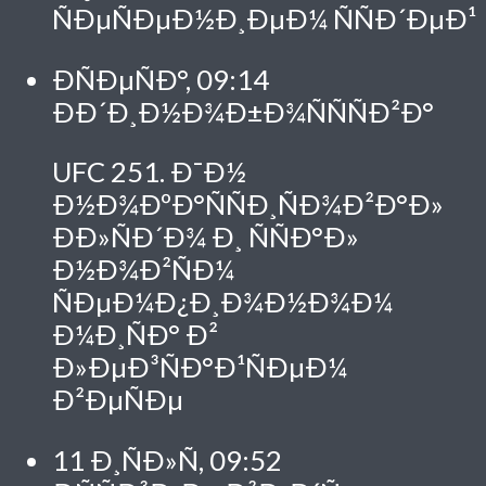
ÑÐµÑÐµÐ½Ð¸ÐµÐ¼ ÑÑÐ´ÐµÐ¹
ÐÑÐµÑÐ°, 09:14
ÐÐ´Ð¸Ð½Ð¾Ð±Ð¾ÑÑÑÐ²Ð°
UFC 251. Ð¯Ð½
Ð½Ð¾ÐºÐ°ÑÑÐ¸ÑÐ¾Ð²Ð°Ð»
ÐÐ»ÑÐ´Ð¾ Ð¸ ÑÑÐ°Ð»
Ð½Ð¾Ð²ÑÐ¼
ÑÐµÐ¼Ð¿Ð¸Ð¾Ð½Ð¾Ð¼
Ð¼Ð¸ÑÐ° Ð²
Ð»ÐµÐ³ÑÐ°Ð¹ÑÐµÐ¼
Ð²ÐµÑÐµ
11 Ð¸ÑÐ»Ñ, 09:52