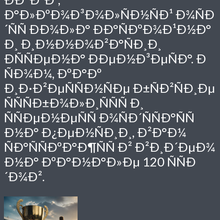
Ð°Ð»ÐºÐ¾Ð³Ð¾Ð»ÑÐ½ÑÐ¹ Ð¾ÑÐ
´ÑÑ ÐÐ¾Ð»Ð° ÐÐ°ÑÐºÐ¾Ð¹Ð½Ð°
Ð¸ Ð¸Ð½Ð½Ð¾Ð²Ð°ÑÐ¸Ð¸
ÐÑÑÐµÐ½Ð° ÐÐµÐ½Ð³ÐµÑÐ°. Ð
ÑÐ¾Ð¼, ÐºÐ°Ðº
Ð¸Ð·Ð²ÐµÑÑÐ½ÑÐµ Ð±ÑÐ²ÑÐ¸Ðµ
ÑÑÑÐ±Ð¾Ð»Ð¸ÑÑÑ Ð¸
ÑÑÐµÐ½ÐµÑÑ Ð¾ÑÐ´ÑÑÐ°ÑÑ
Ð½Ð° Ð¿ÐµÐ½ÑÐ¸Ð¸, Ð²Ð°Ð¼
ÑÐ°ÑÑÐºÐ°Ð¶ÑÑ Ð² Ð²Ð¸Ð´ÐµÐ¾
Ð½Ð° ÐºÐ°Ð½Ð°Ð»Ðµ 120 ÑÑÐ
´Ð¾Ð².