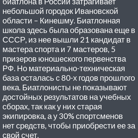
биатлона в России затрагивает
небольшой городок Ивановской
области – Кинешму. Биатлонная
школа здесь была образована еще в
СССР, из нее вышли 21 кандидат в
мастера спорта и 7 мастеров, 5
призеров юношеского первенства
РФ. Но материально-техническая
база осталась с 80-х годов прошлого
века. Биатлонисты не показывают
достойных результатов на учебных
сборах, так как у них старая
экипировка, а у 30% спортсменов
нет средств, чтобы приобрести ее за
свой счет.