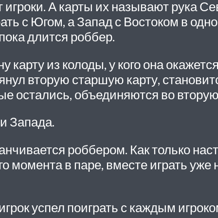
гроки. А карты их называют рука Севе
рать с Югом, а Запад с Востоком в одн
пока длится роббер.
 карту из колоды, у кого она окажетс
янул вторую старшую карту, становитс
ые остались, объединяются во вторую
и Запада.
канчивается роббером. Как только нас
го момента в паре, вместе играть уже 
игрок успел поиграть с каждым игроком