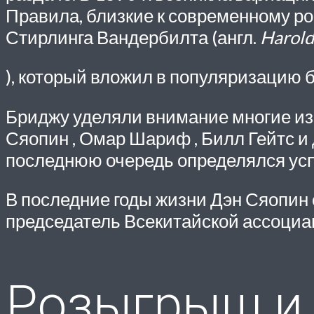
Правила, близкие к современному р
Стирлинга Вандербилта (англ.
Harold
), который вложил в популяризацию 
Бриджу уделяли внимание многие изве
Сяопин , Омар Шариф , Билл Гейтс и 
последнюю очередь определялся ус
В последние годы жизни Дэн Сяопин
председатель Всекитайской ассоциа
Розыгрыш и 