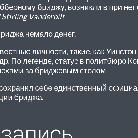
обберному бриджу, возникли в при не
 Stirling Vanderbilt
бриджа немало денег.
стные личности, такие, как Уинстон 
др. По легенде, статус в политбюро К
пехами за бриджевым столом
 сохранил себе единственный официа
ции бриджа.
запись