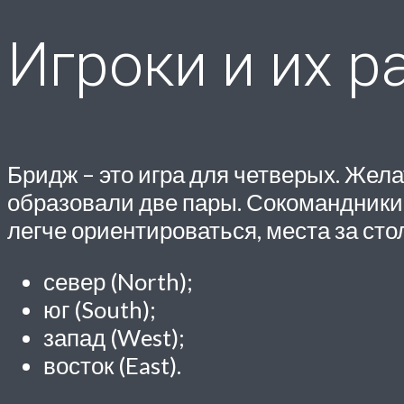
Игроки и их 
Бридж – это игра для четверых. Жел
образовали две пары. Сокомандники 
легче ориентироваться, места за сто
север (North);
юг (South);
запад (West);
восток (East).