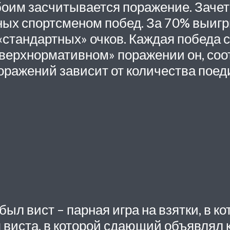
обоим засчитывается поражение. Заче
ных спортсменом побед. За 70% выиг
«стандартных» очков. Каждая победа с
верхнормативном» поражении он, соот
оражений зависит от количества поеди
л вист – парная игра на взятки, в к
 виста, в которой сдающий объявлял к