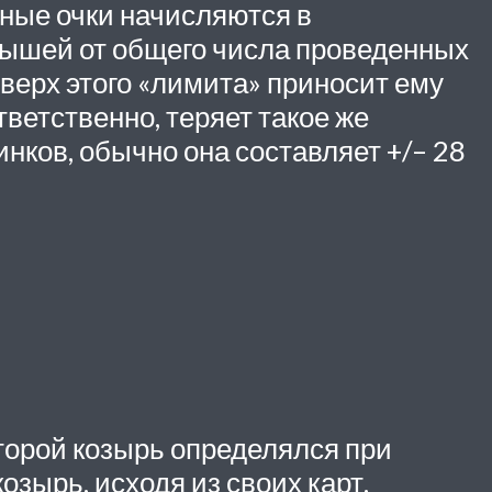
тные очки начисляются в
рышей от общего числа проведенных
верх этого «лимита» приносит ему
ветственно, теряет такое же
нков, обычно она составляет +/– 28
оторой козырь определялся при
озырь, исходя из своих карт.