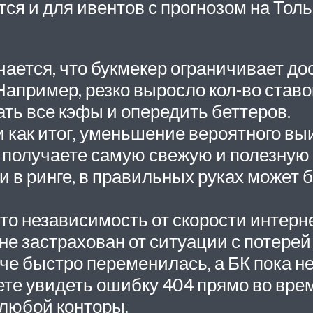
ся и для ивентов с прогнозом на Толь
ается, что букмекер ограничивает дос
апример, резко выросло кол-во ставок
ть все кэфы и опередить беттеров.
как итог, уменьшение вероятного вы
 получаете самую свежую и полезную
и в ринге, в правильных руках может 
 Это независимость от скорости интерн
не застрахован от ситуации с потере
тче быстро переменилась, а БК пока н
те увидеть ошибку 404 прямо во вре
 любой конторы.