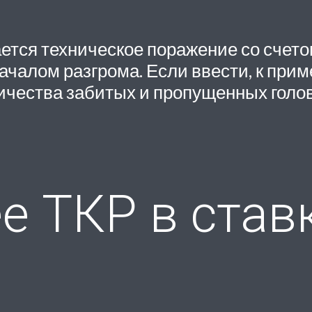
тся техническое поражение со счетом
ачалом разгрома. Если ввести, к приме
ичества забитых и пропущенных голов
е ТКР в ставк