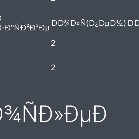
Ð
ÐÐ¾Ð»Ñ(Ð¿ÐµÐ½.)
ÐÐ
Ð·Ð°ÑÐ²ÐºÐµ
2
2
¿Ð¾ÑÐ»ÐµÐ