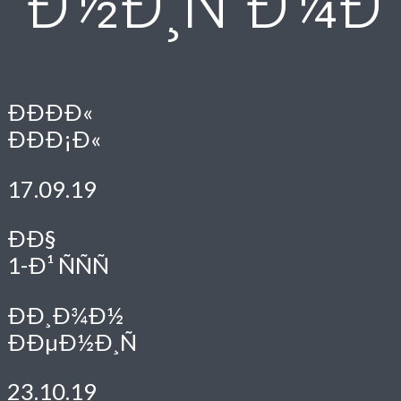
´Ð½Ð¸Ñ Ð¼Ð
ÐÐÐÐ«
ÐÐÐ¡Ð«
17.09.19
ÐÐ§
1-Ð¹ ÑÑÑ
ÐÐ¸Ð¾Ð½
ÐÐµÐ½Ð¸Ñ
23.10.19