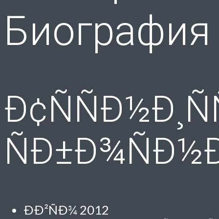
Биография
Ð¢ÑÑÐ½Ð¸ÑÑ
ÑÐ±Ð¾ÑÐ½
ÐÐ²ÑÐ¾ 2012