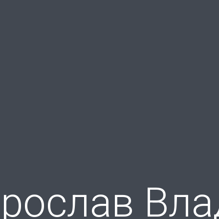
Ярослав Вл