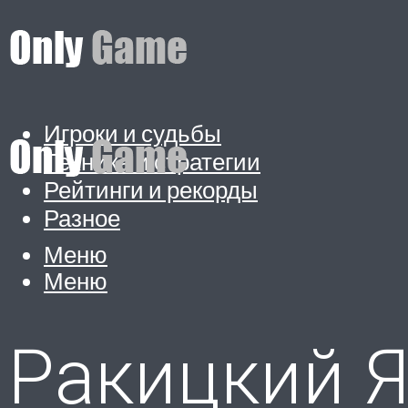
Игроки и судьбы
Техника и стратегии
Рейтинги и рекорды
Разное
Меню
Меню
Ракицкий 